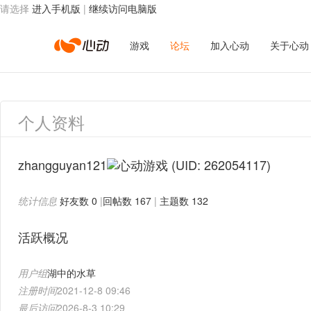
请选择
进入手机版
|
继续访问电脑版
心
游戏
论坛
加入心动
关于心动
动
个人资料
网
zhangguyan121
(UID: 262054117)
统计信息
好友数 0
|
回帖数 167
|
主题数 132
络
活跃概况
用户组
湖中的水草
注册时间
2021-12-8 09:46
最后访问
2026-8-3 10:29