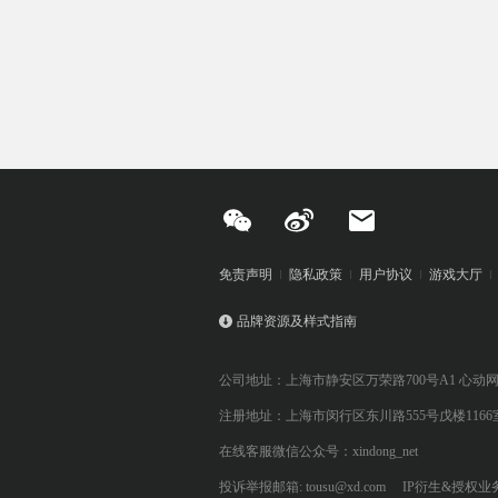
免责声明
隐私政策
用户协议
游戏大厅
品牌资源及样式指南
公司地址：上海市静安区万荣路700号A1 心动
注册地址：上海市闵行区东川路555号戊楼1166
在线客服微信公众号：xindong_net
投诉举报邮箱: tousu@xd.com
IP衍生&授权业务: 