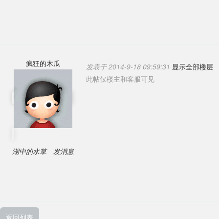
疯狂的木瓜
发表于 2014-9-18 09:59:31
显示全部楼层
此帖仅楼主和客服可见
湖中的水草
发消息
返回列表