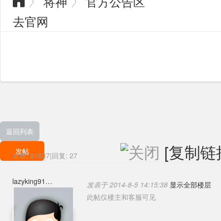
将神
官方公告区
〉
〉

去官网
返回列表
[复制链
发帖
查看:
91637
|
回复:
27
lazyking91
发表于 2014-8-5 14:15:38
显示全部楼层
此帖仅楼主和客服可见