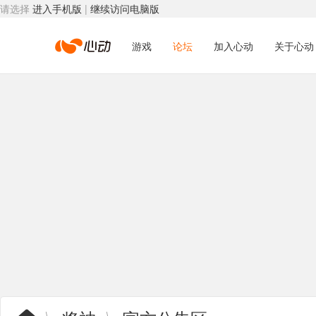
请选择
进入手机版
|
继续访问电脑版
心
游戏
论坛
加入心动
关于心动
动
网
络