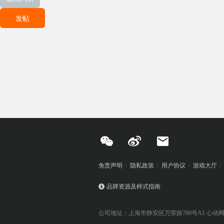
发帖
免责声明
隐私政策
用户协议
游戏大厅
品牌资源及样式指南
公司地址：上海市静安区万荣路700号A1 心动