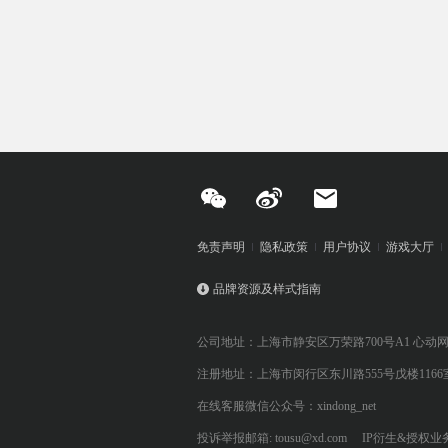
免责声明
隐私政策
用户协议
游戏大厅
品牌资源及样式指南
公司地址：上海市静安区万荣路700号A1 心动
注册地址：上海市闵行区东川路555号戊楼1166
在线客服微信公众号：xindong_net
投诉举报邮箱: tousu@xd.com
IP衍生&授权业务: 