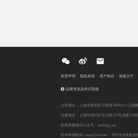
免责声明
隐私政策
用户协议
游戏大厅
品牌资源及样式指南
公司地址：上海市静安区万荣路700号A1 心动
注册地址：上海市闵行区东川路555号戊楼1166
在线客服微信公众号：xindong_net
投诉举报邮箱: tousu@xd.com
IP衍生&授权业务: 