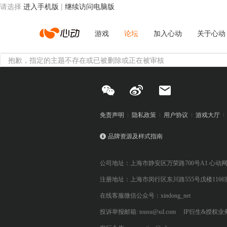
请选择
进入手机版
|
继续访问电脑版
心
游戏
论坛
加入心动
关于心动
抱歉，指定的主题不存在或已被删除或正在被审核
动
网
免责声明
隐私政策
用户协议
游戏大厅
品牌资源及样式指南
络
公司地址：上海市静安区万荣路700号A1 心动
注册地址：上海市闵行区东川路555号戊楼1166
在线客服微信公众号：xindong_net
投诉举报邮箱: tousu@xd.com
IP衍生&授权业务: 