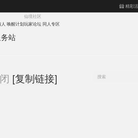
精彩
仙境社区
情人
唤醒计划
玩家论坛
同人专区
服务站
[复制链接]