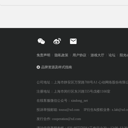
免责声明
隐私政策
用户协议
游戏大厅
论坛
阳光
品牌资源及样式指南
公司地址：上海市静安区万荣路700号A1 心动网络股份有限
注册地址：上海市闵行区东川路555号戊楼1166室
在线客服微信公众号：xindong_net
投诉举报邮箱: tousu@xd.com
IP衍生&授权业务: x.lab@xd.c
发行合作: cooperation@xd.com