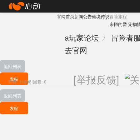
心
官网首页
新闻公告
仙境传说
冒险旅程
动
永恒的爱
宠物
网
a
玩家论坛
冒险者
〉
络
去官网
返回列表
[举报反馈]
发帖
查看:
11608
|
回复:
0
返回列表
发帖