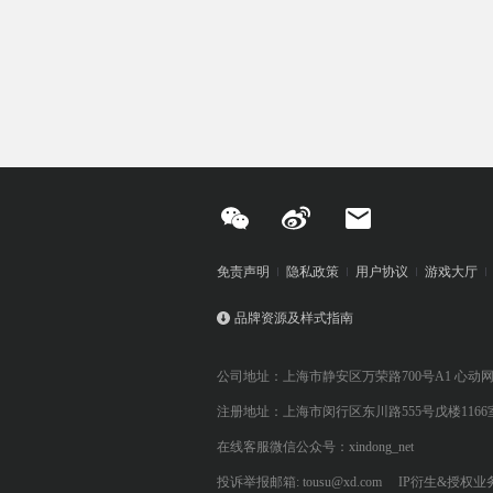
免责声明
隐私政策
用户协议
游戏大厅
品牌资源及样式指南
公司地址：上海市静安区万荣路700号A1 心动
注册地址：上海市闵行区东川路555号戊楼1166
在线客服微信公众号：xindong_net
投诉举报邮箱: tousu@xd.com
IP衍生&授权业务: 