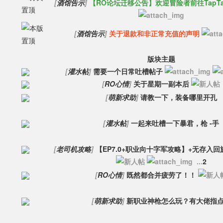
[
酒馆告示
]
【RO论坛迁移公告】欢迎冒险者前往TapT
[
酒馆告示
]
关于退款和非正常充值的声明
版块主题
[
灌水帖
]
需要一个日常吐槽帖子
[
RO心情
]
关于星期一副本后
[
萌新求助
]
请教一下，装备哪里开孔
[
灌水帖
]
一起来吐槽一下暴君，枪 -手
[
老司机攻略
]
【EP7.0+职业向十字军攻略】+无存入
...
2
[
RO心情
]
既然都合并疲劳了！！
[
萌新求助
]
新职业神枪怎么玩？有大佬指