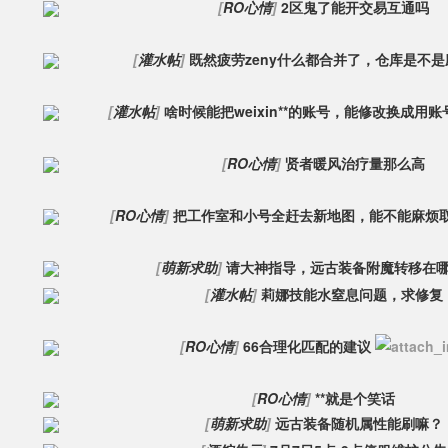
[
RO心情
]
2区鬼了能开交易互通吗
[
灌水帖
]
既然疲劳zeny什么都合并了，仓库是不
[
灌水帖
]
啥时候能把weixin**的账号，能修改换成用
[
RO心情
]
贤者暖风治疗量那么高
[
RO心情
]
把工作室和小号全赶去新地图，能不能麻烦
[
萌新求助
]
请大神指导，远古装备附魔转移在
[
灌水帖
]
莉娜技能水窒息问题，求修复
[
RO心情
]
66合理化匹配的建议
[
RO心情
]
**就是个笑话
[
萌新求助
]
远古装备随机属性能刷嘛？