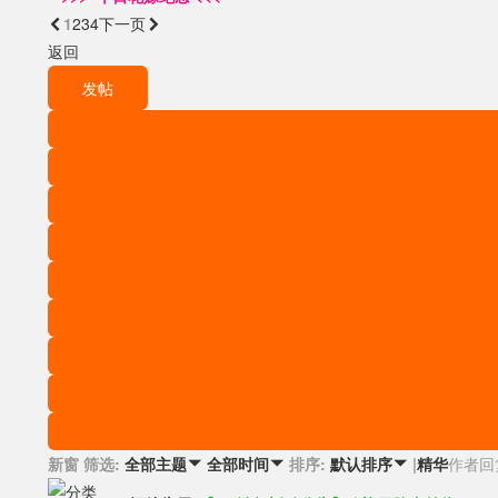
1
2
3
4

下一页
返回
发帖
新窗
筛选:
排序:
|
精华
作者
回
全部主题

全部时间

默认排序
