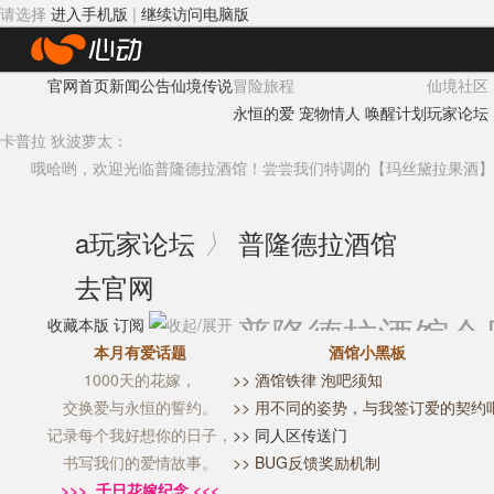
请选择
进入手机版
|
继续访问电脑版
心
官网首页
新闻公告
仙境传说
冒险旅程
仙境社区
动
永恒的爱
宠物情人
唤醒计划
玩家论坛
网
卡普拉 狄波萝太：
哦哈哟，欢迎光临普隆德拉酒馆！尝尝我们特调的
【玛丝黛拉果酒】
络
a
玩家论坛
普隆德拉酒馆
〉
去官网
普隆德拉酒馆
今
收藏本版
订阅
本月有爱话题
酒馆小黑板
1000天的花嫁，
>> 酒馆铁律 泡吧须知
交换爱与永恒的誓约。
>> 用不同的姿势，与我签订爱的契约
记录每个我好想你的日子，
>> 同人区传送门
书写我们的爱情故事。
>> BUG反馈奖励机制
>>> 千日花嫁纪念 <<<