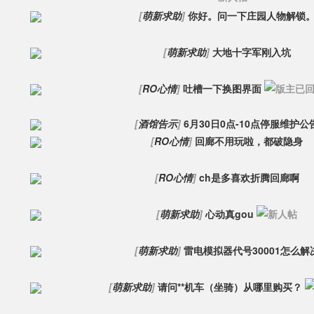
[
萌新求助
]
你好。问一下庄园人物解锁
[
萌新求助
]
大地十字军刚入坑
[
RO心情
]
吐槽一下换图界面
[
酒馆告示
]
6月30日0点-10点停服维护公
[
RO心情
]
回廊不用玩啦，都破隐身
[
RO心情
]
ch是多喜欢折腾回廊啊
[
萌新求助
]
心动真gou
[
萌新求助
]
雷电模拟器代号30001怎么解
[
萌新求助
]
请问**机车（坐骑）从哪里购买？