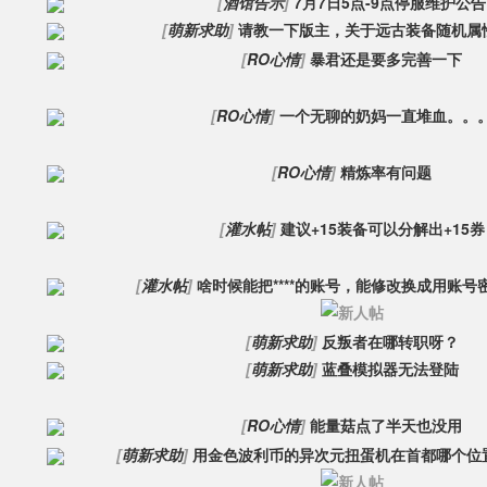
[
酒馆告示
]
7月7日5点-9点停服维护公告
[
萌新求助
]
请教一下版主，关于远古装备随机属
[
RO心情
]
暴君还是要多完善一下
[
RO心情
]
一个无聊的奶妈一直堆血。。
[
RO心情
]
精炼率有问题
[
灌水帖
]
建议+15装备可以分解出+15券
[
灌水帖
]
啥时候能把****的账号，能修改换成用账号
[
萌新求助
]
反叛者在哪转职呀？
[
萌新求助
]
蓝叠模拟器无法登陆
[
RO心情
]
能量菇点了半天也没用
[
萌新求助
]
用金色波利币的异次元扭蛋机在首都哪个位