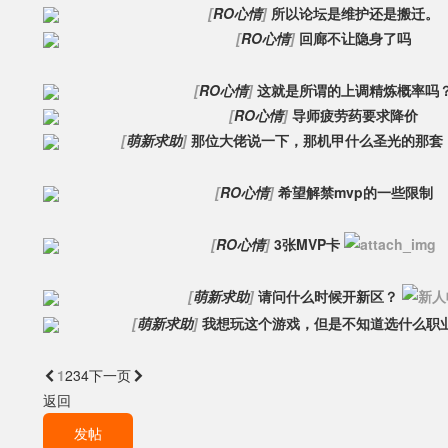
[
RO心情
]
所以论坛是维护还是搬迁。
[
RO心情
]
回廊不让隐身了吗
[
RO心情
]
这就是所谓的上调精炼概率吗
[
RO心情
]
导师疲劳药要求降价
[
萌新求助
]
那位大佬说一下，那机甲什么圣光的那套
[
RO心情
]
希望解禁mvp的一些限制
[
RO心情
]
3张MVP卡
[
萌新求助
]
请问什么时候开新区？
[
萌新求助
]
我想玩这个游戏，但是不知道选什么职
1
2
3
4

下一页
返回
发帖