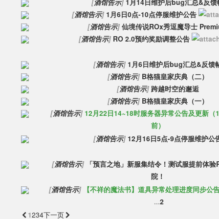
[
酒馆告示
]
1月14日维护后bug汇总&反馈
[
酒馆告示
]
1月6日0点-10点停服维护公告
[
酒馆告示
]
仙境传说ROx秀逗魔导士 Premi
[
酒馆告示
]
RO 2.0预约奖励调整公告
[
酒馆告示
]
1月6日维护后bug汇总&反馈
[
酒馆告示
]
B格猫皇家庆典（二）
[
酒馆告示
]
跨越时空的邂逅
[
酒馆告示
]
B格猫皇家庆典（一）
[
酒馆告示
]
12月22日14~18时服务器异常公告及更新（
前）
[
酒馆告示
]
12月16日5点-9点停服维护公
[
酒馆告示
]
「预言之地」新服集结令！测试服提前体验R
院！
[
酒馆告示
]
【不祥的魔法书】道具异常处理进度同步公
...
2
1
2
3
4

下一页