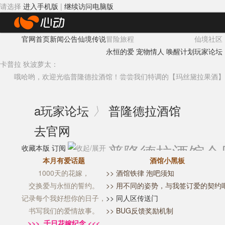
请选择
进入手机版
|
继续访问电脑版
心
官网首页
新闻公告
仙境传说
冒险旅程
仙境社区
动
永恒的爱
宠物情人
唤醒计划
玩家论坛
网
卡普拉 狄波萝太：
哦哈哟，欢迎光临普隆德拉酒馆！尝尝我们特调的
【玛丝黛拉果酒】
络
a
玩家论坛
普隆德拉酒馆
〉
去官网
普隆德拉酒馆
今
收藏本版
订阅
本月有爱话题
酒馆小黑板
1000天的花嫁，
>> 酒馆铁律 泡吧须知
交换爱与永恒的誓约。
>> 用不同的姿势，与我签订爱的契约
记录每个我好想你的日子，
>> 同人区传送门
书写我们的爱情故事。
>> BUG反馈奖励机制
>>> 千日花嫁纪念 <<<