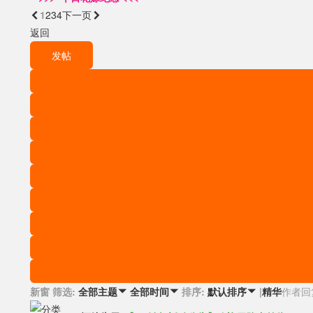
1
2
3
4

下一页
返回
发帖
新窗
筛选:
排序:
|
精华
作者
回
全部主题

全部时间

默认排序
