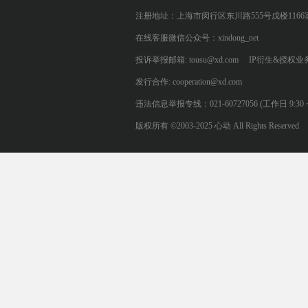
注册地址：上海市闵行区东川路555号戊楼1166
在线客服微信公众号：xindong_net
投诉举报邮箱: tousu@xd.com
IP衍生&授权业务: 
发行合作: cooperation@xd.com
违法信息举报专线：021-60727056 (工作日 9:30 ~ 12:0
版权所有 ©2003-2025 心动 All Rights Reserved