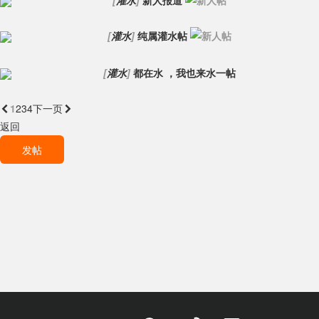
[
灌水
]
新人报道
[
灌水
]
纯属灌水帖
[
灌水
]
都在水 ，我也来水一帖
1
2
3
4

下一页
返回
发帖