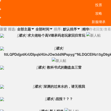
投票
攻略
新服继承
新窗
筛选:
排序:
|
精华
作者
回复/查看
全部主题

全部时间

默认排序

[
灌水
]
求大佬给个高V继承码老玩家回归常玩
[
灌水
]
f0LQPDdjp6KrUDIpqkHUnJOw3ddNPspyg**NLDQCEIHz15gD9g
[
灌水
]
教科书式的翻盘血三雷
[
灌水
]
深渊的过来水的，请无视我
[
灌水
]
战报？？？