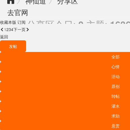
神仙道
分享区
〉
〉

去官网
分享区
今日:
主题:
0
163
收藏本版
订阅
1
2
3
4

下一页
返回
发帖
全部
心情
活动
原创
转帖
灌水
求助
悬赏