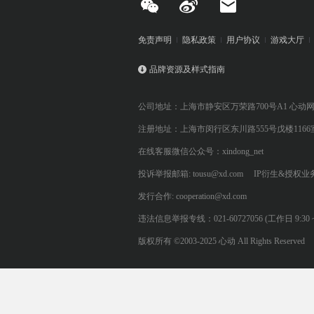
免责声明
隐私政策
用户协议
游戏大厅
品牌资源及样式指南
公司地址：上海市静安区万荣路700号A1 心动
注册地址：上海市闵行区东川路555号戊楼1166
在线客服微信公众号：xindong_net
投诉举报邮箱: tousu@xd.com
IP衍生&授权业务: 
发行合作: cooperation@xd.com
违法信息举报专线：021-60727056 (工作日 9:30 ~ 12:0
版权所有 ©2003-2025 心动 All Rights Reserved