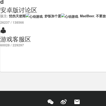
d
安卓版讨论区
版主:
忧伤天使雨
,
炒饭加个蛋
,
MadBeer
,
不要放
26237
/ 138566

游戏客服区
60028
/ 229297