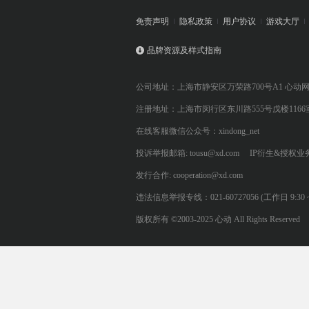
免责声明
隐私政策
用户协议
游戏大厅
品牌资源及样式指南
公司地址：上海市静安区万荣路700号A1 心动
注册地址：上海市闵行区东川路555号戊楼1166
在线客服微信公众号：xindong_net
投诉举报邮箱: tousu@xd.com
IP衍生&授权业务: 
发行合作: cooperation@xd.com
违法信息举报专线：021-60727056 (工作日 9:30 ~ 12:0
版权所有 ©2003-2025 心动 All Rights Reserved