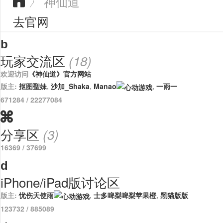
神仙道
〉

去官网
b
玩家交流区
(18)
欢迎访问
《神仙道》官方网站
版主:
抠图聖妹
,
沙加_Shaka
,
Manao
,
一雨一
671284
/ 22277084

分享区
(3)
16369
/ 37699
d
iPhone/iPad版讨论区
版主:
忧伤天使雨
,
士多啤梨啤梨苹果橙
,
黑猫版版
123732
/ 885089