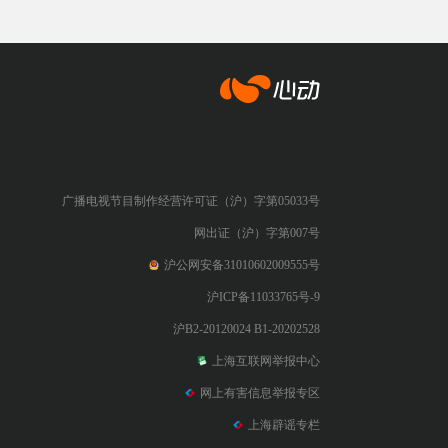
心动网络
广播电视节目制作经营许可证（沪）字第05033号
网出证（沪）字第007号
沪公网安备31010602009555号
沪ICP备11033765号-9
沪B2-20120024 B1-20202528
上海互联网举报中心
网上有害信息举报专区
上海辟谣专栏