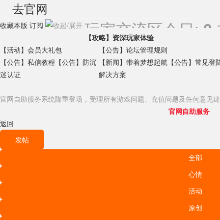
去官网
玩家交流区
今日:
0
收藏本版
订阅
【攻略】资深玩家体验
【活动】会员大礼包
【公告】论坛管理规则
【公告】私信教程
【公告】防沉
【新闻】带着梦想起航
【公告】常见登
迷认证
解决方案
官网自助服务系统隆重登场，受理所有游戏问题、充值问题及任何意见建
官网自助服务
返回
发帖
全部
心情
活动
原创