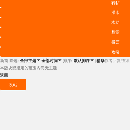
转帖
灌水
求助
悬赏
投票
攻略
新窗
筛选:
排序:
|
精华
作者
回复/查看
全部主题

全部时间

默认排序

本版块或指定的范围内尚无主题
返回
发帖