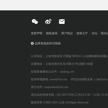
免责声明
隐私政策
用户协议
游戏大厅
论坛
阳光
品牌资源及样式指南
公司地址：上海市静安区万荣路700号A1 心动网络股份有限
注册地址：上海市闵行区东川路555号戊楼1166室
在线客服微信公众号：xindong_net
投诉举报邮箱: tousu@xd.com
IP衍生&授权业务: x.lab@xd.c
发行合作: cooperation@xd.com
违法信息举报专线：021-60727056 (工作日 9:30 ~ 12:00, 13:30 ~
版权所有 ©2003-2025 心动 All Rights Reserved