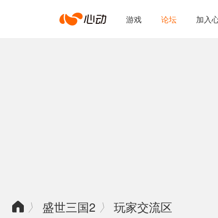
心
游戏
论坛
加入
动
网
络
盛世三国2
玩家交流区
〉
〉
