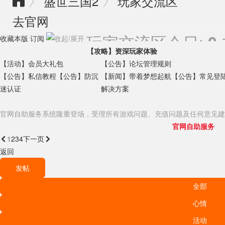
盛世三国2
玩家交流区
〉
〉

去官网
玩家交流区
今日:
0
收藏本版
订阅
【攻略】资深玩家体验
【活动】会员大礼包
【公告】论坛管理规则
【公告】私信教程
【公告】防沉
【新闻】带着梦想起航
【公告】常见登
迷认证
解决方案
官网自助服务系统隆重登场，受理所有游戏问题、充值问题及任何意见建
官网自助服务
1
2
3
4

下一页
返回
发帖
全部
心情
活动