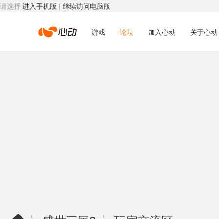
请选择
进入手机版
|
继续访问电脑版
心
游戏
论坛
加入心动
关于心动
动
网
络