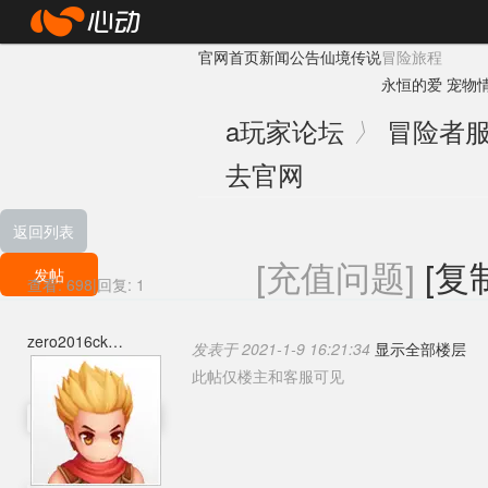
心
官网首页
新闻公告
仙境传说
冒险旅程
动
永恒的爱
宠物
网
a
玩家论坛
冒险者
〉
络
去官网
返回列表
[充值问题]
[复
发帖
查看:
698
|
回复:
1
zero2016ck
发表于 2021-1-9 16:21:34
显示全部楼层
此帖仅楼主和客服可见