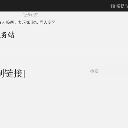
精彩
仙境社区
情人
唤醒计划
玩家论坛
同人专区
服务站
制链接]