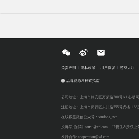
免责声明
隐私政策
用户协议
游戏大厅
品牌资源及样式指南
公司地址：上海市静安区万荣路700号A1 心动
注册地址：上海市闵行区东川路555号戊楼1166
在线客服微信公众号：xindong_net
投诉举报邮箱: tousu@xd.com
IP衍生&授权业务: 
发行合作: cooperation@xd.com