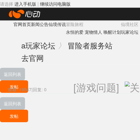
请选择
进入手机版
|
继续访问电脑版
心
官网首页
新闻公告
仙境传说
冒险旅程
仙境社区
动
永恒的爱
宠物情人
唤醒计划
玩家论坛
网
a
玩家论坛
冒险者服务站
〉
络
去官网
返回列表
[游戏问题]
发帖
查看:
19547
|
回复:
0
返回列表
发帖