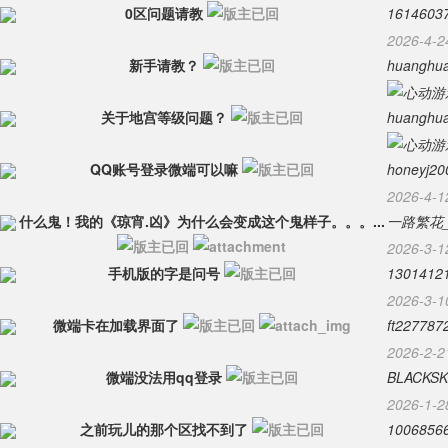
0区问题请教
1614603
2026-4-2
新手请教？
huanghu
关于地宫等级问题？
huanghu
QQ账号登录微端可以嘛
honeyj20
2026-4-1
什么鬼！我的《琼宵.凶》为什么会变成这个鬼样子。。。...
一路繁花_s
2026-3-1
手机版的字是问号
1301412
2026-3-1
微端卡在加载界面了
ft227787
2026-2-2
微端没法用qq登录
BLACKSK
2026-1-2
之前玩儿的那个区找不到了
1006856