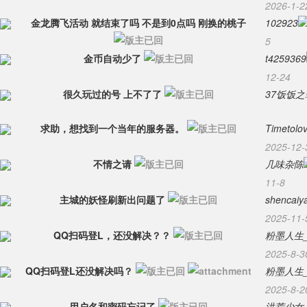
2026-1-2
金龙腾飞活动 就结束了吗 不是到0点吗 刚换的桃子
102923
5
金币自动少了
t4259369
12-24
很久玩过的号 上不了了
37饭饭之
求助，想找到一个当年的服务器。
Timetolo
2025-12-
不情之请
几味杂陈
11-8
主城的妖怪刷新出问题了
shencaiy
2025-11-
QQ扫码登L，还没解决？？
粉墨人生_r
2025-8-3
QQ扫码登L还没解决吗？
粉墨人生_r
2025-8-2
用户名和密码忘记了
洪荒少女_q