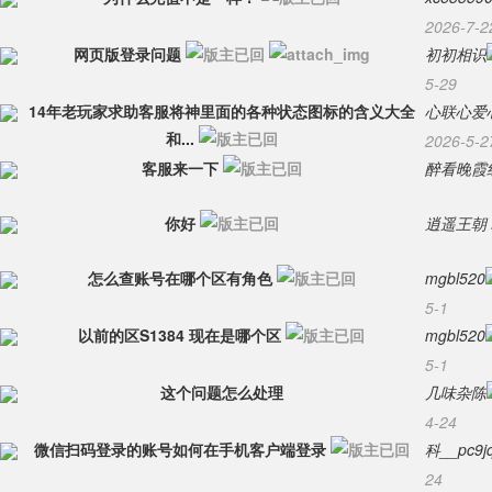
2026-7-2
网页版登录问题
初初相识
5-29
14年老玩家求助客服将神里面的各种状态图标的含义大全
心联心爱
和...
2026-5-2
客服来一下
醉看晚霞
你好
逍遥王朝
怎么查账号在哪个区有角色
mgbl520
5-1
以前的区S1384 现在是哪个区
mgbl520
5-1
这个问题怎么处理
几味杂陈
4-24
微信扫码登录的账号如何在手机客户端登录
科__pc9j
24