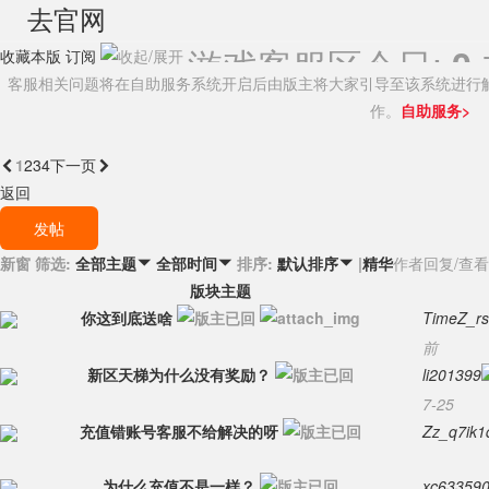
去官网
游戏客服区
今日:
0
收藏本版
订阅
客服相关问题将在自助服务系统开启后由版主将大家引导至该系统进行
作。
自助服务>
1
2
3
4

下一页
返回
发帖
新窗
筛选:
排序:
|
精华
作者
回复/查看
全部主题

全部时间

默认排序

版块主题
你这到底送啥
TimeZ_r
前
新区天梯为什么没有奖励？
li201399
7-25
充值错账号客服不给解决的呀
Zz_q7ik1
为什么充值不是一样？
xc63359