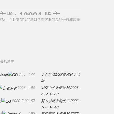
主题:
版主:
maximize
13204
解决，在此期间我们将对所有客服问题贴进行相应操
最后发表
s5pge
7 天
1
44
不会梦游的幽灵波利
7 天
前
2026-
1
56
减肥中的天使波利
2026-
7-25 12:32
q
2026-7-23
1
57
努力戒烟中的虎王
2026-
7-23 18:46
08
1
85
减肥中的天使波利
2026-