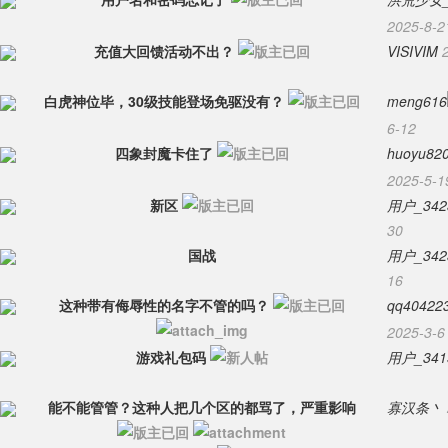
2025-8-2
充值大回馈活动不出？
VISIVIM
白虎神位毕，30级技能登场免驱没有？
meng616
6-12
四象封魔卡住了
huoyu82
2025-5-1
新区
用户_342
30
国战
用户_342
16
这种带有侮辱性的名字不管的吗？
qq40422
2025-3-6
游戏礼包码
用户_341
能不能管管？这种人把几个区的都骂了，严重影响
寡汉条丶