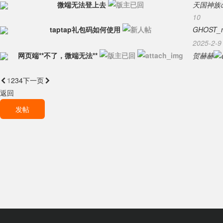
微端无法登上去
天国神族
10
taptap礼包码如何使用
GHOST_n
2025-2-9
网页端**不了，微端无法**
贺赫赫
1
2
3
4

下一页
返回
发帖