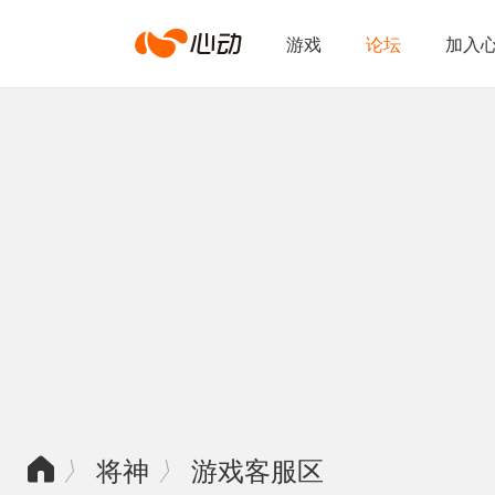
心
游戏
论坛
加入
动
网
络
将神
游戏客服区
〉
〉
